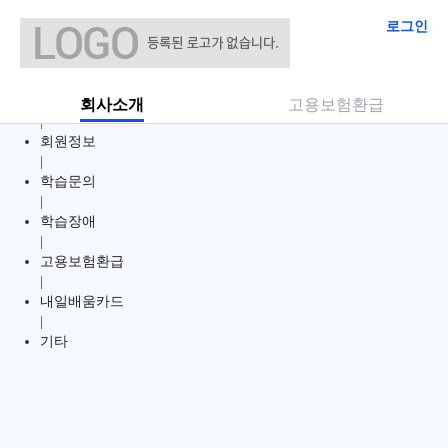
로그인
전체
|
수강신청
회사소개
고용보험환급
|
회원정보
|
학습문의
|
학습장애
|
고용보험환급
|
내일배움카드
|
기타