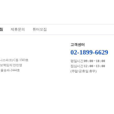
침
제휴문의
튜터모집
고객센터
02-1899-6629
스파크) C동 1503호
평일시간
09 : 00 ~ 18 : 00
 | 개인정보책임자:안민영
점심시간
12 : 00 ~ 13 : 00
서울송파-2444호
(주말/공휴일 휴무)