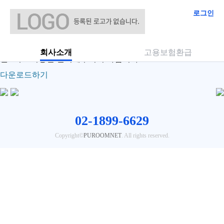
로그인
인터넷 익스프롤러 11설치
관리자
|
2020.06.16 12:05
|
3078
아래 글씨를 누르면 익스플로러11 설치 페이지로 이동합니다.
회사소개
고용보험환급
윈도우7 이상만 설치해주시기 바랍니다.
다운로드하기
02-1899-6629
Copyright©
PUROOMNET
. All rights reserved.