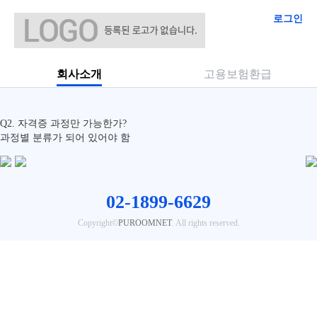
로그인
학습자료 등록 예(수정 및 보완되어야 할 사항)
관리자
|
2019.10.24 17:16
|
1651
Q1. 첨부파일은 사진만 업로드할 수 있는가?
회사소개
고용보험환급
pdf, ppt 등 다른 형식의 파일도 업로드할 수 있도록 보완되어야 함
Q2. 자격증 과정만 가능한가?
과정별 분류가 되어 있어야 함
02-1899-6629
Copyright©
PUROOMNET
. All rights reserved.